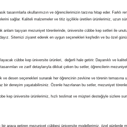
ik tasarımlarla okullarımızın ve öğrencilerimizin tarzına hitap eder. Farklı r
ni sağlar. Kaliteli malzemeler ve titiz işçilikle üretilen ürünlerimiz, uzun süre 
üyük anlam taşıyan mezuniyet törenlerinde,
üniversite cübbe kep
setleri ile unut
ayız. Sitemizi ziyaret ederek en uygun seçenekleri keşfedin ve bu özel günü
amlayacak
cübbe kep üniversite
ürünleri, değerli hale getirir. Dayanıklı ve kali
tasarımları ve zarif detaylarıyla dikkat çeken bu setler, öğrencilerin mezuniye
k ve desen seçenekleri sunarak her öğrencinin zevkine ve törenin temasına 
 bir deneyim yaşatabilirsiniz. Özenle hazırlanan bu setler, mezuniyet törenler
bbe kep üniversite
ürünlerimiz, hızlı teslimat ve müşteri desteğiyle sizlere sun
ı bir araya getiren
mezuniyet cübbesi üniversite
modellerimiz, özel günlerde m