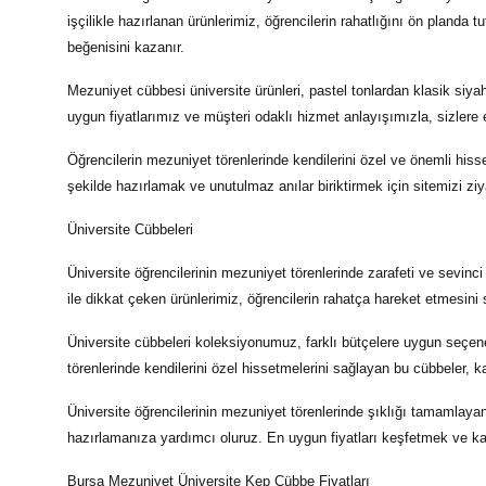
işçilikle hazırlanan ürünlerimiz, öğrencilerin rahatlığını ön planda
beğenisini kazanır.
Mezuniyet cübbesi üniversite
ürünleri, pastel tonlardan klasik siya
uygun fiyatlarımız ve müşteri odaklı hizmet anlayışımızla, sizlere 
Öğrencilerin mezuniyet törenlerinde kendilerini özel ve önemli his
şekilde hazırlamak ve unutulmaz anılar biriktirmek için sitemizi z
Üniversite Cübbeleri
Üniversite öğrencilerinin mezuniyet törenlerinde zarafeti ve sevinci
ile dikkat çeken ürünlerimiz, öğrencilerin rahatça hareket etmesini
Üniversite cübbeleri
koleksiyonumuz, farklı bütçelere uygun seçenek
törenlerinde kendilerini özel hissetmelerini sağlayan bu cübbeler, k
Üniversite öğrencilerinin mezuniyet törenlerinde şıklığı tamamlay
hazırlamanıza yardımcı oluruz. En uygun fiyatları keşfetmek ve kali
Bursa Mezuniyet Üniversite Kep Cübbe Fiyatları