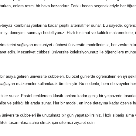
 tutarken, onlara resmi bir hava kazandırır. Farklı beden seçenekleriyle her öğr
h-beyaz kombinasyonlarına kadar çeşitli alternatifler sunar. Bu sayede, öğrencin
en iyi deneyimi sunmayı hedefliyoruz. Hızlı teslimat ve kaliteli malzemelerle, 
setmelerini sağlayan
mezuniyet cübbesi üniversite
modellerimiz, her zevke hita
iyaret edin. Mezuniyet cübbesi üniversite koleksiyonumuz ile öğrencilere muht
 bir araya getiren
üniversite cübbeleri
, bu özel günlerde öğrencilerin en iyi şe
 sağlayan malzemeler kullanılarak üretilmiştir. Bu nedenle, hem ebeveynler hem 
ler sunar. Pastel renklerden klasik tonlara kadar geniş bir yelpazede tasarla
alite ve şıklığı bir arada sunar. Her bir model, en ince detayına kadar özenle h
an
üniversite cübbeleri
ile unutulmaz bir gün yaşatabilirsiniz. Hızlı sipariş alma
teli tasarımlara sahip olmak için sitemizi ziyaret edin.