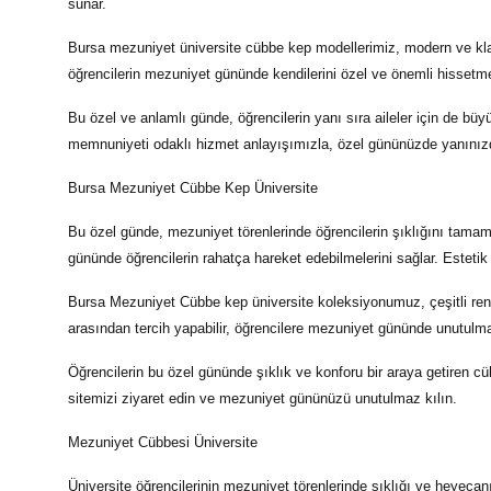
sunar.
Bursa mezuniyet üniversite cübbe kep
modellerimiz, modern ve klas
öğrencilerin mezuniyet gününde kendilerini özel ve önemli hissetmeleri
Bu özel ve anlamlı günde, öğrencilerin yanı sıra aileler için de b
memnuniyeti odaklı hizmet anlayışımızla, özel gününüzde yanınızd
Bursa Mezuniyet Cübbe Kep Üniversite
Bu özel günde, mezuniyet törenlerinde öğrencilerin şıklığını tam
gününde öğrencilerin rahatça hareket edebilmelerini sağlar. Estetik 
Bursa Mezuniyet Cübbe kep üniversite
koleksiyonumuz, çeşitli ren
arasından tercih yapabilir, öğrencilere mezuniyet gününde unutulmaz
Öğrencilerin bu özel gününde şıklık ve konforu bir araya getiren
cü
sitemizi ziyaret edin ve mezuniyet gününüzü unutulmaz kılın.
Mezuniyet Cübbesi Üniversite
Üniversite öğrencilerinin mezuniyet törenlerinde şıklığı ve heyecan