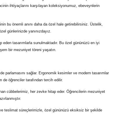
encinin ihtiyaçlarını karşılayan koleksiyonumuz, ebeveynlerin
in bu önemli anını daha da özel hale getirebilirsiniz. Üstelik,
özel günlerinizde yanınızdayız.
p eden tasarımlarla sunulmaktadır. Bu özel gününüzü en iyi
eşem bir mezuniyet töreni yaşatın.
kilde parlamasını sağlar. Ergonomik kesimler ve modern tasarımlar
de öğrenciler tarafından tercih edilir.
nan cübbelerimiz, her zevke hitap eder. Öğrencilerin mezuniyet
azırlanmıştır.
 ve teslimat süreçlerimizle, özel gününüzü eksiksiz bir şekilde