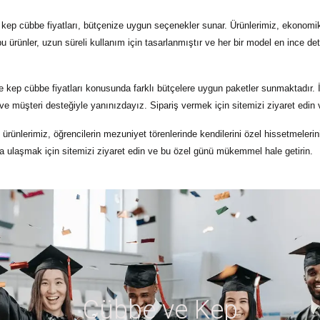
 kep cübbe fiyatları
, bütçenize uygun seçenekler sunar. Ürünlerimiz, ekonomik fi
u ürünler, uzun süreli kullanım için tasarlanmıştır ve her bir model en ince de
e kep cübbe fiyatları
konusunda farklı bütçelere uygun paketler sunmaktadır. İnd
e müşteri desteğiyle yanınızdayız. Sipariş vermek için sitemizi ziyaret edin v
ren ürünlerimiz, öğrencilerin mezuniyet törenlerinde kendilerini özel hissetmele
ara ulaşmak için sitemizi ziyaret edin ve bu özel günü mükemmel hale getirin.
Cübbe ve Kep