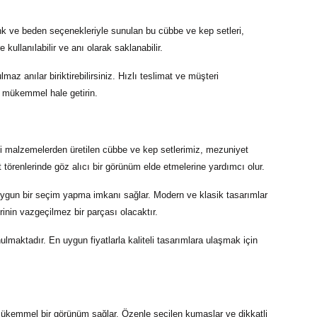
enk ve beden seçenekleriyle sunulan bu cübbe ve kep setleri,
kullanılabilir ve anı olarak saklanabilir.
ulmaz anılar biriktirebilirsiniz. Hızlı teslimat ve müşteri
 mükemmel hale getirin.
teli malzemelerden üretilen cübbe ve kep setlerimiz, mezuniyet
t törenlerinde göz alıcı bir görünüm elde etmelerine yardımcı olur.
uygun bir seçim yapma imkanı sağlar. Modern ve klasik tasarımlar
inin vazgeçilmez bir parçası olacaktır.
ulmaktadır. En uygun fiyatlarla kaliteli tasarımlara ulaşmak için
ükemmel bir görünüm sağlar. Özenle seçilen kumaşlar ve dikkatli