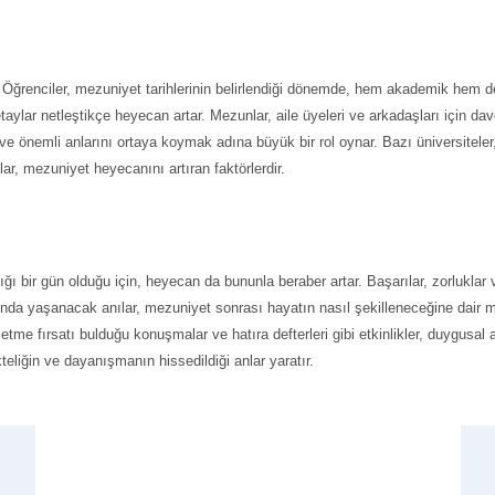
ar. Öğrenciler, mezuniyet tarihlerinin belirlendiği dönemde, hem akademik hem 
taylar netleştikçe heyecan artar. Mezunlar, aile üyeleri ve arkadaşları için da
ve önemli anlarını ortaya koymak adına büyük bir rol oynar. Bazı üniversiteler
lar, mezuniyet heyecanını artıran faktörlerdir.
dığı bir gün olduğu için, heyecan da bununla beraber artar. Başarılar, zorlukla
ında yaşanacak anılar, mezuniyet sonrası hayatın nasıl şekilleneceğine dair me
e etme fırsatı bulduğu konuşmalar ve hatıra defterleri gibi etkinlikler, duygus
ikteliğin ve dayanışmanın hissedildiği anlar yaratır.