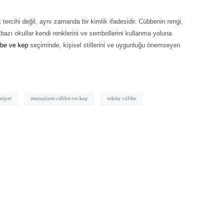
 tercihi değil, aynı zamanda bir kimlik ifadesidir. Cübbenin rengi,
 bazı okullar kendi renklerini ve sembollerini kullanma yoluna
be ve kep
seçiminde, kişisel stillerini ve uygunluğu önemseyen
niyet
mezuniyet-cübbe-ve-kep
rektör cübbe