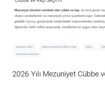
Cübbe ve Kep Seçimi
Mezuniyet töreninin sembolü olan cübbe ve kep
, bu özel günün va
okulun sembollerinin ve mezuniyet yılının işaretlerini taşır. Gelen
gidebilir. Ayrıca, günümüzde sürdürülebilir malzemelerden üretilmiş 
öğrenciler, farklı stilleri araştırarak, kendilerine en uygun olanı se
akademi cübbe
ankara mezuniyet cübbe ve kep
cübbe
cüb
üniversite mezuniyet
2026 Yılı Mezuniyet Cübbe v