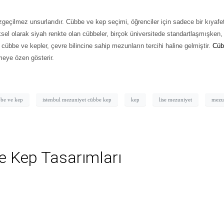
zgeçilmez unsurlarıdır.
Cübbe ve kep seçimi,
öğrenciler için sadece bir kıyafet
eksel olarak siyah renkte olan cübbeler, birçok üniversitede standartlaşmışken,
cübbe ve kepler, çevre bilincine sahip mezunların tercihi haline gelmiştir.
Cüb
çmeye özen gösterir.
be ve kep
istenbul mezuniyet cübbe kep
kep
lise mezuniyet
mezu
e Kep Tasarımları