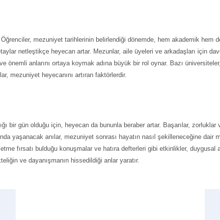
ar. Öğrenciler, mezuniyet tarihlerinin belirlendiği dönemde, hem akademik hem 
taylar netleştikçe heyecan artar. Mezunlar, aile üyeleri ve arkadaşları için da
ve önemli anlarını ortaya koymak adına büyük bir rol oynar. Bazı üniversiteler
lar, mezuniyet heyecanını artıran faktörlerdir.
dığı bir gün olduğu için, heyecan da bununla beraber artar. Başarılar, zorlukla
ında yaşanacak anılar, mezuniyet sonrası hayatın nasıl şekilleneceğine dair me
e etme fırsatı bulduğu konuşmalar ve hatıra defterleri gibi etkinlikler, duygus
ikteliğin ve dayanışmanın hissedildiği anlar yaratır.