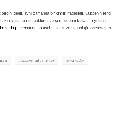
 tercihi değil, aynı zamanda bir kimlik ifadesidir. Cübbenin rengi,
 bazı okullar kendi renklerini ve sembollerini kullanma yoluna
be ve kep
seçiminde, kişisel stillerini ve uygunluğu önemseyen
niyet
mezuniyet-cübbe-ve-kep
rektör cübbe