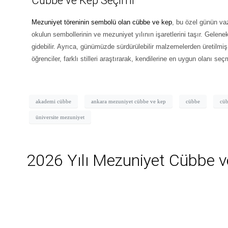
Cübbe ve Kep Seçimi
Mezuniyet töreninin sembolü olan cübbe ve kep
, bu özel günün va
okulun sembollerinin ve mezuniyet yılının işaretlerini taşır. Gelen
gidebilir. Ayrıca, günümüzde sürdürülebilir malzemelerden üretilmiş 
öğrenciler, farklı stilleri araştırarak, kendilerine en uygun olanı se
akademi cübbe
ankara mezuniyet cübbe ve kep
cübbe
cüb
üniversite mezuniyet
2026 Yılı Mezuniyet Cübbe v