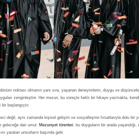
r dönüm noktası olmanın yanı sıra, yaşanan deneyimlerin, duygu ve düşüncelerin
guları zenginleştirir. Her mezun, bu süreçte farklı bir hikaye yazmakta, ken
bir başlangıçtır.
üreci değil, aynı zamanda kişisel gelişim ve sosyalleşme fırsatlarıyla dolu b
 ve geleceğe dair umut.
Mezuniyet törenleri
, bu duyguların bir arada yaşandığı, öğ
ını yaratan unsurların başında gelir.