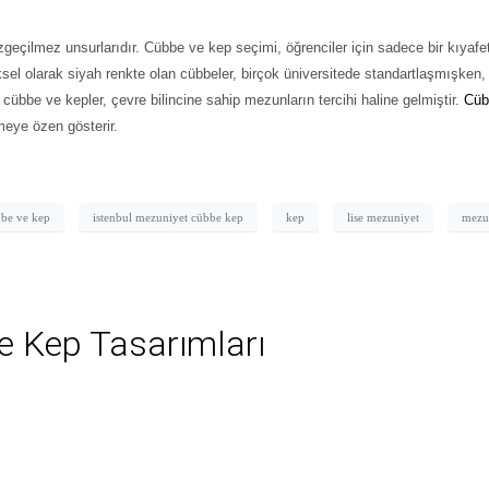
zgeçilmez unsurlarıdır.
Cübbe ve kep seçimi,
öğrenciler için sadece bir kıyafet
eksel olarak siyah renkte olan cübbeler, birçok üniversitede standartlaşmışken,
cübbe ve kepler, çevre bilincine sahip mezunların tercihi haline gelmiştir.
Cüb
çmeye özen gösterir.
be ve kep
istenbul mezuniyet cübbe kep
kep
lise mezuniyet
mezu
e Kep Tasarımları